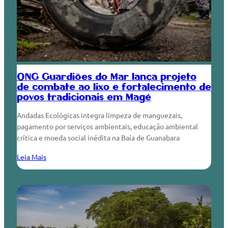
ONG Guardiões do Mar lança projeto
de combate ao lixo e fortalecimento de
povos tradicionais em Magé
Andadas Ecológicas integra limpeza de manguezais,
pagamento por serviços ambientais, educação ambiental
crítica e moeda social inédita na Baía de Guanabara
Leia Mais