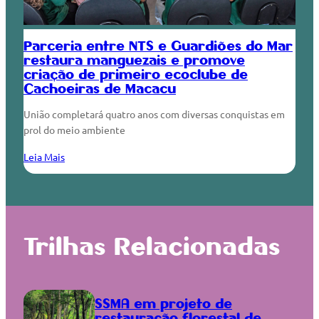
Parceria entre NTS e Guardiões do Mar
restaura manguezais e promove
criação de primeiro ecoclube de
Cachoeiras de Macacu
União completará quatro anos com diversas conquistas em
prol do meio ambiente
Leia Mais
Trilhas Relacionadas
SSMA em projeto de
restauração florestal de