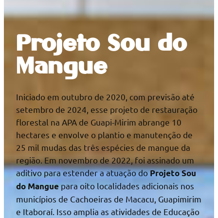
Projeto Sou do
Mangue
Iniciado em outubro de 2020, com previsão até
setembro de 2024, esse projeto de restauração
florestal na APA de Guapi-Mirim abrange 10
hectares e envolve o plantio e manutenção de
25 mil mudas das três espécies de mangue da
região. Em novembro de 2022, foi assinado um
aditivo para estender a atuação do
Projeto Sou
para oito localidades adicionais nos
do Mangue
municípios de Cachoeiras de Macacu, Guapimirim
e Itaboraí. Isso amplia as atividades de Educação