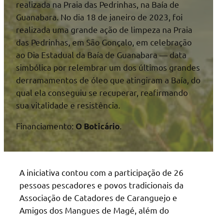
realizada na Praia das Pedrinhas, na Baía de
Guanabara. No dia 18 de janeiro de 2023, foi
realizada uma grande ação de limpeza na Praia
das Pedrinhas, em São Gonçalo, em celebração
ao Dia Estadual da Baía de Guanabara — data
simbólica por relembrar um dos últimos grandes
derramamentos de óleo que atingiram a Baía, do
qual ela conseguiu se recuperar, reafirmando
sua vitalidade e resistência.
Financiamento:
.
O Boticário
A iniciativa contou com a participação de 26
pessoas pescadores e povos tradicionais da
Associação de Catadores de Caranguejo e
Amigos dos Mangues de Magé, além do