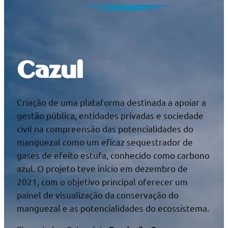
Cazul
Criação de uma plataforma destinada a apoiar a
gestão pública, entidades privadas e sociedade
civil na compreensão das potencialidades do
manguezal como um eficaz sequestrador de
gases de efeito estufa, conhecido como carbono
azul. O projeto teve início em dezembro de
2021, com o objetivo principal oferecer um
painel de visualização da conservação do
manguezal e as potencialidades do ecossistema.