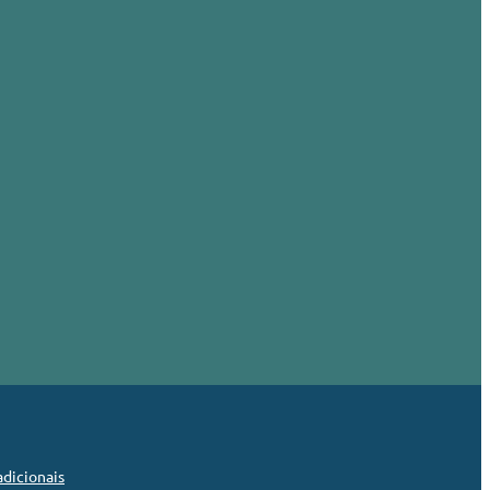
dicionais