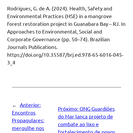
Rodrigues, G. de A. (2024). Health, Safety and
Environmental Practices (HSE) in a mangrove
forest restoration project in Guanabara Bay – RJ. In
Approaches to Environmental, Social and
Corporate Governance (pp. 50–74). Brazilian
Journals Publications.
https://doi.org/10.35587/brj.ed.978-65-6016-045-
3_4
←
Anterior:
Próximo:
ONG Guardiões
Encontros
do Mar lança projeto de
Propagulares:
combate ao lixo e
mergulhe nos
fortalecimento de povos