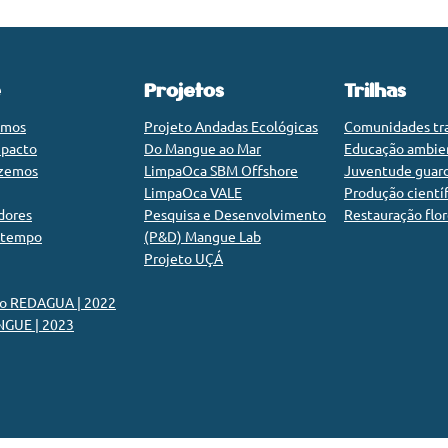
e
Projetos
Trilhas
omos
Projeto Andadas Ecológicas
Comunidades tra
mpacto
Do Mangue ao Mar
Educação ambie
azemos
LimpaOca SBM Offshore
Juventude guar
LimpaOca VALE
Produção científ
dores
Pesquisa e Desenvolvimento
Restauração flor
 tempo
(P&D) Mangue Lab
Projeto UÇÁ
io REDAGUA | 2022
GUE | 2023