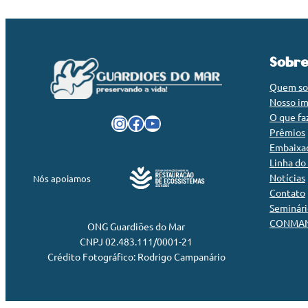
Sobr
Quem s
Nosso i
O que f
Instagram
Facebook
Youtube
Prêmios
Embaixa
Linha do
Notícias
Nós apoiamos
Contato
Seminár
CONMAN
ONG Guardiões do Mar
CNPJ 02.483.111/0001-21
Crédito Fotográfico: Rodrigo Campanário