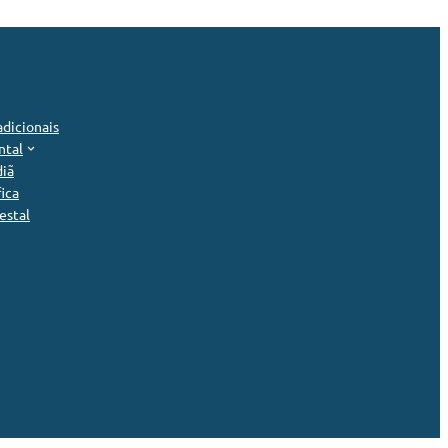
dicionais
ntal
diã
ica
estal