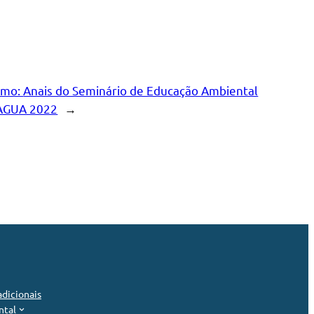
imo:
Anais do Seminário de Educação Ambiental
AGUA 2022
→
dicionais
ntal