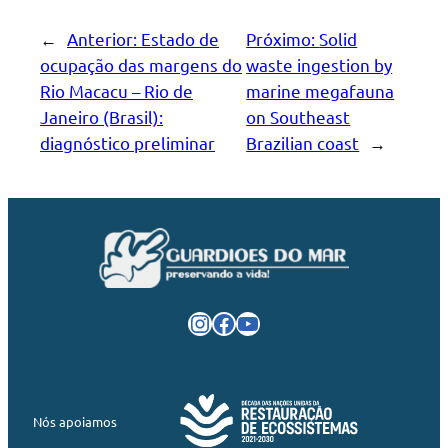
←
Anterior:
Estado de
Próximo:
Solid
ocupação das margens do
waste ingestion by
Rio Macacu – Rio de
marine megafauna
Janeiro (Brasil):
on Southeast
diagnóstico preliminar
Brazilian coast
→
Instagram
Facebook
Youtube
Nós apoiamos