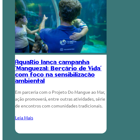
AquaRio lança campanha
‘Manguezal: Berçário de Vida’
com foco na sensibilização
ambiental
Em parceria com o Projeto Do Mangue ao Mar,
ação promoverá, entre outras atividades, série
de encontros com comunidades tradicionais.
Leia Mais