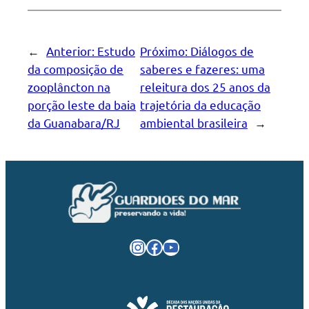
←
Anterior:
Estudo
Próximo:
Diálogos de
da composição de
saberes e fazeres: uma
zooplâncton na
releitura dos 25 anos da
porção leste da baia
trajetória da educação
da Guanabara/RJ
ambiental brasileira
→
Instagram
Facebook
Youtube