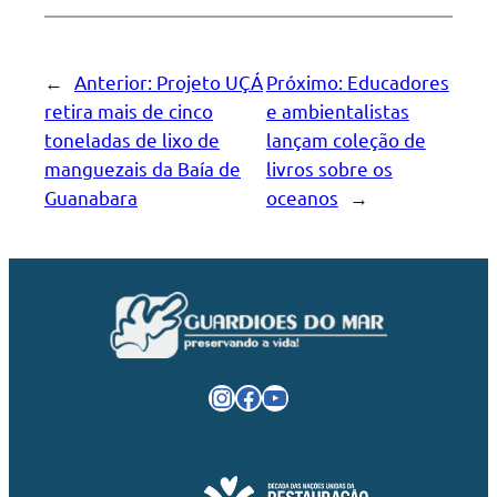
←
Anterior:
Projeto UÇÁ
Próximo:
Educadores
retira mais de cinco
e ambientalistas
toneladas de lixo de
lançam coleção de
manguezais da Baía de
livros sobre os
Guanabara
oceanos
→
Instagram
Facebook
Youtube