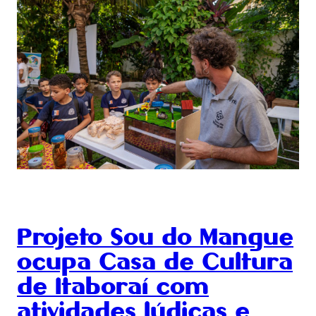
Projeto Sou do Mangue
ocupa Casa de Cultura
de Itaboraí com
atividades lúdicas e