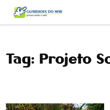
Pular
para
o
conteúdo
Tag:
Projeto 