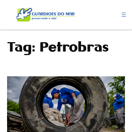
Pular
para
o
conteúdo
Tag:
Petrobras