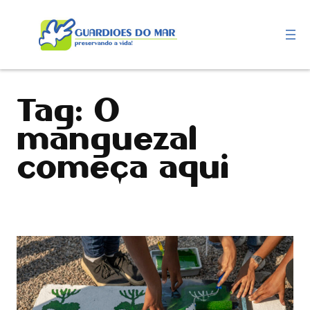
Pular
para
o
conteúdo
Tag:
O
manguezal
começa aqui