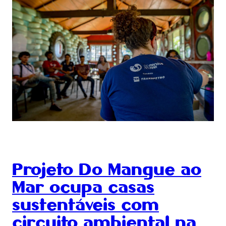
Projeto Do Mangue ao
Mar ocupa casas
sustentáveis com
circuito ambiental na